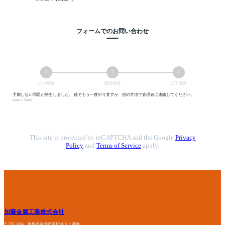
フォームでのお問い合わせ
1
2
3
現
現
現
入力画面
確認画面
完了画面
在
在
在
表
表
表
予期しない問題が発生しました。 後でもう一度やり直すか、他の方法で管理者に連絡してください。
示
示
示
(status: Error)
さ
さ
さ
れ
れ
れ
て
て
て
い
い
い
る
る
る
画
画
画
This site is protected by reCAPTCHA and the Google
Privacy
面
面
面
で
で
で
Policy
and
Terms of Service
apply.
す。
す。
す。
加藤金属工業株式会社
〒370-2464 群馬県富岡市南蛇井６１番地