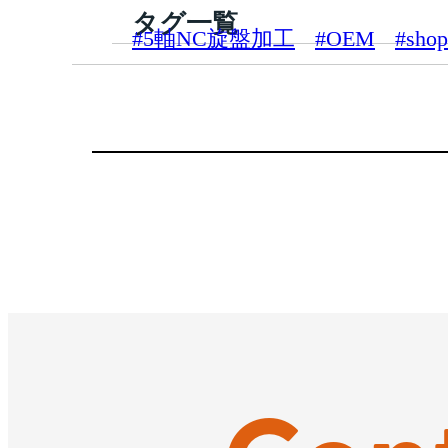
タグ一覧
#5軸NC旋盤加工
#OEM
#shop